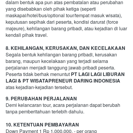
dalam bentuk apa pun atas pembatalan atau perubahan 
yang disebabkan oleh pihak ketiga (seperti 
maskapai/hotel/bus/optional tour/tempat masuk wisata), 
keputusan sepihak dari peserta, kondisi darurat (force 
majeure), kehilangan barang pribadi, atau kejadian di luar 
kendali pihak travel.
8. KEHILANGAN, KERUSAKAN, DAN KECELAKAAN
Segala bentuk kehilangan barang pribadi, kerusakan 
barang, maupun kecelakaan yang terjadi selama 
perjalanan menjadi tanggung jawab pribadi peserta. 
Peserta tidak berhak menuntut 
PT LAGI LAGI LIBURAN 
LAGI
& PT WISATAPRENEUR DARING INDONESIA
atas kejadian-kejadian tersebut.   
9. PERUBAHAN PERJALANAN
Demi kelancaran tour, acara perjalanan dapat berubah 
tanpa pemberitahuan terlebih dahulu.  
10. KETENTUAN PEMBAYARAN 
Down Payment 1 Rp 1.000.000, - per orang  