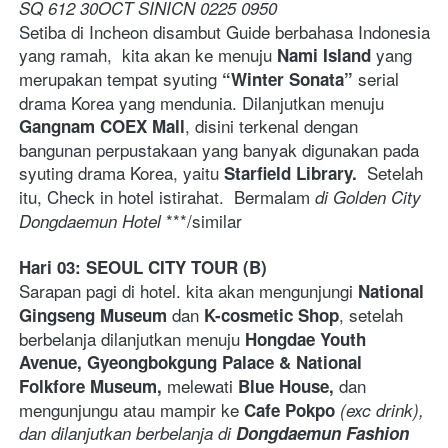
SQ 612 30OCT SINICN 0225 0950
Setiba di Incheon disambut Guide berbahasa Indonesia 
yang ramah,  kita akan ke menuju 
 yang 
Nami Island
merupakan tempat syuting 
 serial 
“Winter Sonata”
drama Korea yang mendunia. Dilanjutkan menuju 
, disini terkenal dengan 
Gangnam COEX Mall
bangunan perpustakaan yang banyak digunakan pada 
syuting drama Korea, yaitu 
  Setelah 
Starfield Library.
itu, Check in hotel istirahat.  Bermalam
 di Golden City 
 ***/similar  
Dongdaemun Hotel
Hari 03: SEOUL CITY TOUR (B)
Sarapan pagi di hotel. kita akan mengunjungi 
National 
 dan 
, setelah 
Gingseng Museum
K-cosmetic Shop
berbelanja dilanjutkan menuju 
Hongdae Youth 
Avenue, Gyeongbokgung Palace & National 
melewati 
dan 
Folkfore Museum, 
Blue House, 
mengunjungu atau mampir ke 
Cafe Pokpo
 (exc drink), 
dan dilanjutkan berbelanja di 
Dongdaemun Fashion 