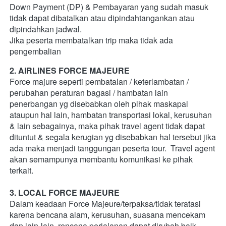
Down Payment (DP) & Pembayaran yang sudah masuk 
tidak dapat dibatalkan atau dipindahtangankan atau 
dipindahkan jadwal. 
Jika peserta membatalkan trip maka tidak ada 
pengembalian 
2. AIRLINES FORCE MAJEURE
Force majure seperti pembatalan / keterlambatan / 
perubahan peraturan bagasi / hambatan lain 
penerbangan yg disebabkan oleh pihak maskapai 
ataupun hal lain, hambatan transportasi lokal, kerusuhan 
& lain sebagainya, maka pihak travel agent tidak dapat 
dituntut & segala kerugian yg disebabkan hal tersebut jika 
ada maka menjadi tanggungan peserta tour.  Travel agent 
akan semampunya membantu komunikasi ke pihak 
terkait. 
3. LOCAL FORCE MAJEURE
Dalam keadaan Force Majeure/terpaksa/tidak teratasi 
karena bencana alam, kerusuhan, suasana mencekam 
dan lain-lain, rencana perjalanan dapat dirubah baik 