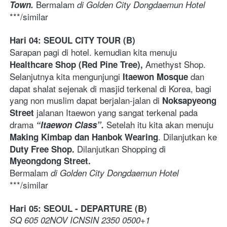
Bermalam
Town. 
 di Golden City Dongdaemun Hotel
***/similar 
Hari 04: SEOUL CITY TOUR (B)
Sarapan pagi di hotel. kemudian kita menuju 
Amethyst Shop. 
Healthcare Shop (Red Pine Tree), 
Selanjutnya kita mengunjungi 
 dan 
Itaewon Mosque
dapat shalat sejenak di masjid terkenal di Korea, bagi 
yang non muslim dapat berjalan-jalan di 
Noksapyeong 
jalanan Itaewon yang sangat terkenal pada 
Street 
drama 
Setelah itu kita akan menuju 
“Itaewon Class”. 
. Dilanjutkan ke 
Making Kimbap dan Hanbok Wearing
Dilanjutkan Shopping di 
Duty Free Shop. 
Myeongdong Street. 
Bermalam
 di Golden City Dongdaemun Hotel
***/similar 
Hari 05: SEOUL - DEPARTURE (B)
SQ 605 02NOV ICNSIN 2350 0500+1 