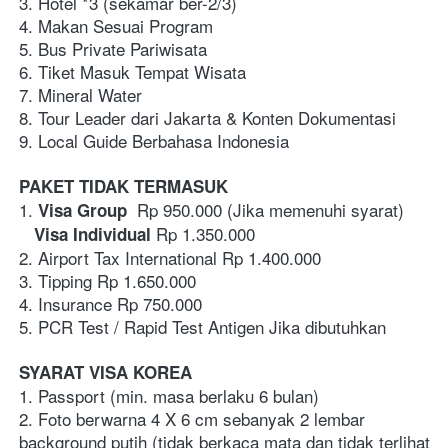
3. Hotel *3 (sekamar ber-2/3)  
4. Makan Sesuai Program
5. Bus Private Pariwisata
6. Tiket Masuk Tempat Wisata
7. Mineral Water 
8. Tour Leader dari Jakarta & Konten Dokumentasi
9. Local Guide Berbahasa Indonesia
PAKET TIDAK TERMASUK
1.
  Rp 950.000 (Jika memenuhi syarat)
 Visa Group
 Rp 1.350.000 
   Visa Individual
2. Airport Tax International Rp 1.400.000
3. Tipping Rp 1.650.000
4. Insurance Rp 750.000
5. PCR Test / Rapid Test Antigen Jika dibutuhkan
SYARAT VISA KOREA
1. Passport (min. masa berlaku 6 bulan)
2. Foto berwarna 4 X 6 cm sebanyak 2 lembar 
background putih (tidak berkaca mata dan tidak terlihat 