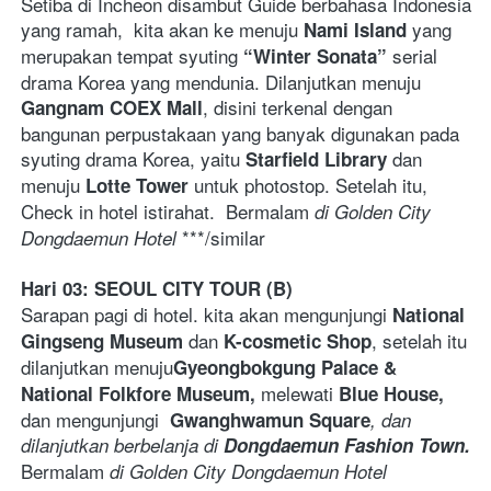
Setiba di Incheon disambut Guide berbahasa Indonesia 
yang ramah,  kita akan ke menuju 
 yang 
Nami Island
merupakan tempat syuting 
 serial 
“Winter Sonata”
drama Korea yang mendunia. Dilanjutkan menuju 
, disini terkenal dengan 
Gangnam COEX Mall
bangunan perpustakaan yang banyak digunakan pada 
syuting drama Korea, yaitu 
dan 
Starfield Library 
menuju 
 untuk photostop. Setelah itu, 
Lotte Tower
Check in hotel istirahat.  Bermalam
 di Golden City 
 ***/similar  
Dongdaemun Hotel
Hari 03: SEOUL CITY TOUR (B)
Sarapan pagi di hotel. kita akan mengunjungi 
National 
 dan 
, setelah itu 
Gingseng Museum
K-cosmetic Shop
dilanjutkan menuju
Gyeongbokgung Palace & 
melewati 
National Folkfore Museum, 
Blue House, 
dan mengunjungi 
Gwanghwamun Square
, dan 
dilanjutkan berbelanja di 
Dongdaemun Fashion Town. 
Bermalam
 di Golden City Dongdaemun Hotel