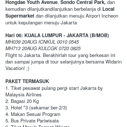
, 
dan 
Hongdae Youth Avenue
Sondo Central Park, 
kemudian dilanjutkandilanjutkan berbelanja di
 Local 
 dan dilanjutkan menuju Airport Incheon 
Supermarket
untuk kepulangan menuju Jakarta
Hari 06: KUALA LUMPUR - JAKARTA (B/MOB)
MH039 20AUG ICNKUL 0010 0545  
MH713 20AUG KULCGK 0720 0825 
Flight to Jakarta. Berakhirlah tour yang berkesan ini 
dan sampai jumpa di tour selanjutnya bersama Widarin 
Vacation! ;)
PAKET TERMASUK
1. Tiket pesawat pulang pergi start Jakarta by 
Malaysia Airlines
2. Bagasi 20 Kg
3. Hotel *3 (sekamar ber-2/3)  
4. Makan Sesuai Program
5. Bus Private Pariwisata
6. Tiket Masuk Tempat Wisata